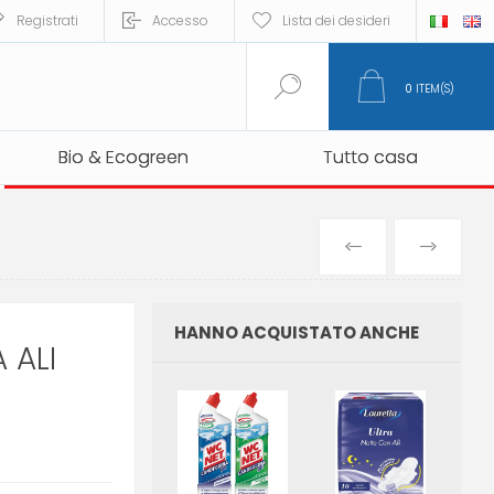
Registrati
Accesso
Lista dei desideri
0
ITEM(S)
Bio & Ecogreen
Bio & Ecogreen
Tutto casa
Tutto casa
PREVIOUS
NEXT
PRODUCT
PRO
HANNO ACQUISTATO ANCHE
 ALI