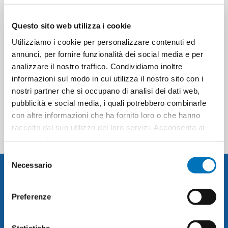
SANICASA CON ALCOOL ML
1000
Questo sito web utilizza i cookie
Utilizziamo i cookie per personalizzare contenuti ed
annunci, per fornire funzionalità dei social media e per
analizzare il nostro traffico. Condividiamo inoltre
informazioni sul modo in cui utilizza il nostro sito con i
CATEGORIE
nostri partner che si occupano di analisi dei dati web,
pubblicità e social media, i quali potrebbero combinarle
I TAG PIÙ POPOLARI
con altre informazioni che ha fornito loro o che hanno
raccolto dal suo utilizzo dei loro servizi. Acconsenta ai
nostri cookie se continua ad utilizzare il nostro sito web.
Selezione
Necessario
del
RICEVI LA NEWSLETTER
consenso
Preferenze