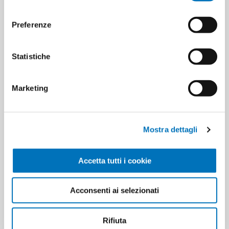
consenso
Minimo di vendita
20
Preferenze
Statistiche
ETICHETTA DEL PRODOTTO
8024258029479
Marketing
HANNO ACQUISTATO ANCHE
Mostra dettagli
Accetta tutti i cookie
Acconsenti ai selezionati
Rifiuta