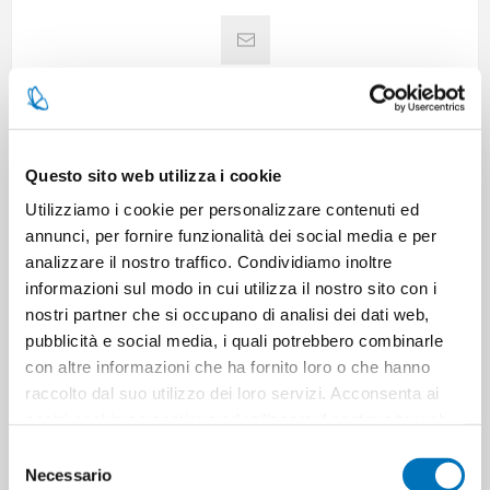
Questo sito web utilizza i cookie
CARATTERISTICHE
Utilizziamo i cookie per personalizzare contenuti ed
annunci, per fornire funzionalità dei social media e per
analizzare il nostro traffico. Condividiamo inoltre
CONTATTACI
informazioni sul modo in cui utilizza il nostro sito con i
nostri partner che si occupano di analisi dei dati web,
pubblicità e social media, i quali potrebbero combinarle
Pezzi per cartone
20
con altre informazioni che ha fornito loro o che hanno
raccolto dal suo utilizzo dei loro servizi. Acconsenta ai
Cartoni per pallet
0
nostri cookie se continua ad utilizzare il nostro sito web.
Selezione
Cartoni per strato
0
Necessario
del