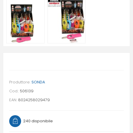
Produttore:
SONDA
Cod.:
506139
EAN:
8024258029479
240 disponibile