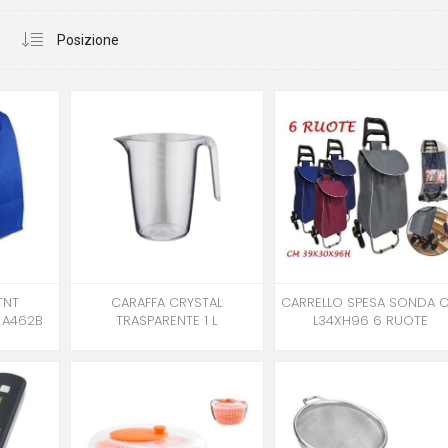
TNT
CARAFFA CRYSTAL
CARRELLO SPESA SONDA 
 A462B
TRASPARENTE 1 L
L34XH96 6 RUOTE