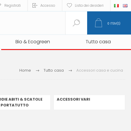
Registrati
Accesso
Lista dei desideri
0
ITEM(S)
Bio & Ecogreen
Bio & Ecogreen
Tutto casa
Tutto casa
Home
Tutto casa
Accessori casa e cucina
DIE ABITI & SCATOLE
ACCESSORI VARI
PORTATUTTO