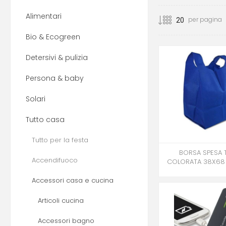
Alimentari
per pagina
Bio & Ecogreen
Detersivi & pulizia
Persona & baby
Solari
Tutto casa
Tutto per la festa
BORSA SPESA 
Accendifuoco
COLORATA 38X68
Accessori casa e cucina
Articoli cucina
Accessori bagno