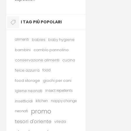
I TAG PIÙ POPOLARI
alimenti
babies
baby hygiene
bambini
cambio pannolino
conservazione alimenti
cucina
felce azzurra
food
food storage
giochi per cani
igiene neonati
insect repellents
insetticidi
kitchen
nappy change
promo
neonati
tesori d'oriente
vileda