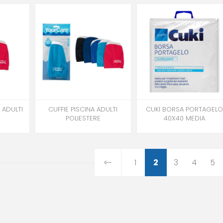
 ADULTI
CUFFIE PISCINA ADULTI
CUKI BORSA PORTAGEL
POLIESTERE
40X40 MEDIA
1
2
3
4
5