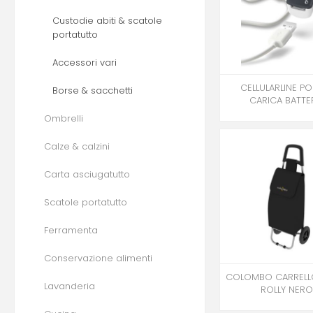
Custodie abiti & scatole
portatutto
Accessori vari
CELLULARLINE P
Borse & sacchetti
CARICA BATTE
Ombrelli
Calze & calzini
Carta asciugatutto
Scatole portatutto
Ferramenta
Conservazione alimenti
COLOMBO CARRELL
Lavanderia
ROLLY NER