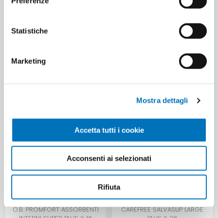
Preferenze
ETICHETTA DEL PRODOTTO
adidas
3607345266190
3616303440787
Statistiche
Marketing
HANNO ACQUISTATO ANCHE
Mostra dettagli
Accetta tutti i cookie
Acconsenti ai selezionati
Rifiuta
O.B. PROMFORT ASSORBENTI
CAREFREE SALVASLIP LARGE