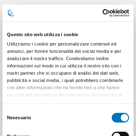
CARATTERISTICHE
CONTATTACI
Questo sito web utilizza i cookie
Utilizziamo i cookie per personalizzare contenuti ed
annunci, per fornire funzionalità dei social media e per
Pezzi per cartone
12
analizzare il nostro traffico. Condividiamo inoltre
informazioni sul modo in cui utilizza il nostro sito con i
nostri partner che si occupano di analisi dei dati web,
Cartoni per pallet
144
pubblicità e social media, i quali potrebbero combinarle
con altre informazioni che ha fornito loro o che hanno
Cartoni per strato
24
raccolto dal suo utilizzo dei loro servizi. Acconsenta ai
nostri cookie se continua ad utilizzare il nostro sito web.
Minimo di vendita
6
Selezione
Necessario
del
consenso