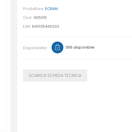
Produttore:
ECRAN
Cod.:
405016
EAN:
8411135440333
366 disponibile
Disponibilità:
SCARICA SCHEDA TECNICA