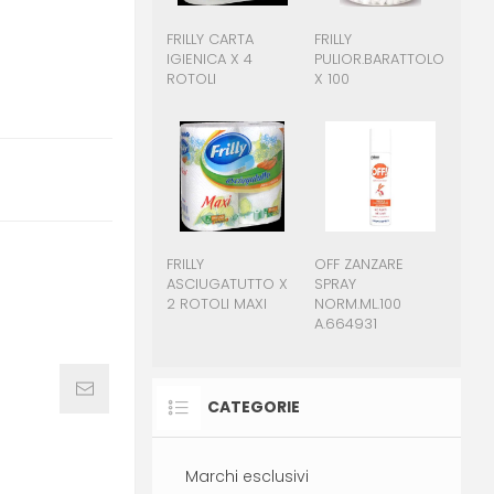
FRILLY CARTA
FRILLY
IGIENICA X 4
PULIOR.BARATTOLO
ROTOLI
X 100
FRILLY
OFF ZANZARE
ASCIUGATUTTO X
SPRAY
2 ROTOLI MAXI
NORM.ML.100
A.664931
CATEGORIE
Marchi esclusivi