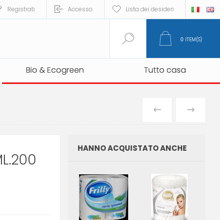
Registrati
Accesso
Lista dei desideri
0
ITEM(S)
Bio & Ecogreen
Bio & Ecogreen
Tutto casa
Tutto casa
PREVIOUS
NEXT
PRODUCT
PRO
HANNO ACQUISTATO ANCHE
L.200