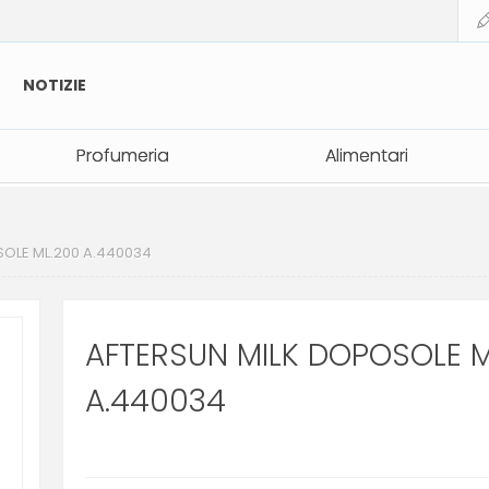
NOTIZIE
Profumeria
Profumeria
Alimentari
Alimentari
OLE ML.200 A.440034
AFTERSUN MILK DOPOSOLE M
A.440034