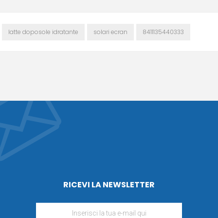
latte doposole idratante
solari ecran
8411135440333
RICEVI LA NEWSLETTER