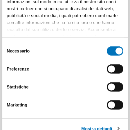
informazioni sul modo in cui utilizza il nostro sito con i
ETICHETTA DEL PRODOTTO
8000600002901
nostri partner che si occupano di analisi dei dati web,
pubblicità e social media, i quali potrebbero combinarle
8011003867820
con altre informazioni che ha fornito loro o che hanno
raccolto dal suo utilizzo dei loro servizi. Acconsenta ai
nostri cookie se continua ad utilizzare il nostro sito web.
HANNO ACQUISTATO ANCHE
Selezione
Necessario
del
consenso
Preferenze
Statistiche
Marketing
Felce azzurra lavatrice active
FELCE AZZURRA LAVATRICE 32
Mostra dettagli