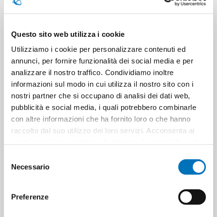
Pezzi per cartone
6
Questo sito web utilizza i cookie
Utilizziamo i cookie per personalizzare contenuti ed
Cartoni per pallet
450
annunci, per fornire funzionalità dei social media e per
analizzare il nostro traffico. Condividiamo inoltre
informazioni sul modo in cui utilizza il nostro sito con i
Cartoni per strato
30
nostri partner che si occupano di analisi dei dati web,
pubblicità e social media, i quali potrebbero combinarle
Minimo di vendita
6
con altre informazioni che ha fornito loro o che hanno
raccolto dal suo utilizzo dei loro servizi. Acconsenta ai
nostri cookie se continua ad utilizzare il nostro sito web.
Selezione
Necessario
ETICHETTA DEL PRODOTTO
del
avenil
consenso
8057017220121
Preferenze