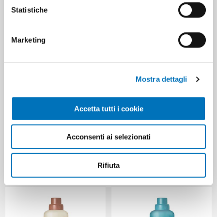
HANNO ACQUISTATO ANCHE
Statistiche
Marketing
Mostra dettagli
Accetta tutti i cookie
Acconsenti ai selezionati
TESORI D'ORIENTE
Tesori d'Oriente
AMMORBIDENTE ML 760
ammorbidente thalasso
Rifiuta
MUSCHIO BIANCO
therapy 760 ml