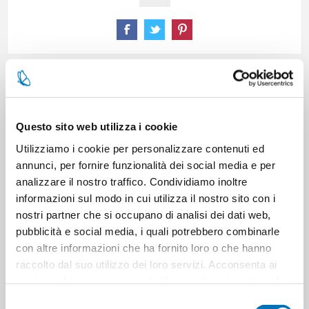
CARATTERISTICHE
Questo sito web utilizza i cookie
CONTATTACI
Utilizziamo i cookie per personalizzare contenuti ed
annunci, per fornire funzionalità dei social media e per
analizzare il nostro traffico. Condividiamo inoltre
Pezzi per cartone
20
informazioni sul modo in cui utilizza il nostro sito con i
nostri partner che si occupano di analisi dei dati web,
Cartoni per pallet
108
pubblicità e social media, i quali potrebbero combinarle
con altre informazioni che ha fornito loro o che hanno
raccolto dal suo utilizzo dei loro servizi. Acconsenta ai
Cartoni per strato
12
nostri cookie se continua ad utilizzare il nostro sito web.
Selezione
Minimo di vendita
20