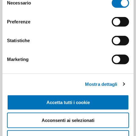
Necessario
del
consenso
Preferenze
ETICHETTA DEL PRODOTTO
rasoio
Statistiche
rasoio da barba
rasoio bic
rasoi bic
3086126691862
3086123774391
Marketing
HANNO ACQUISTATO ANCHE
Mostra dettagli
Accetta tutti i cookie
Acconsenti ai selezionati