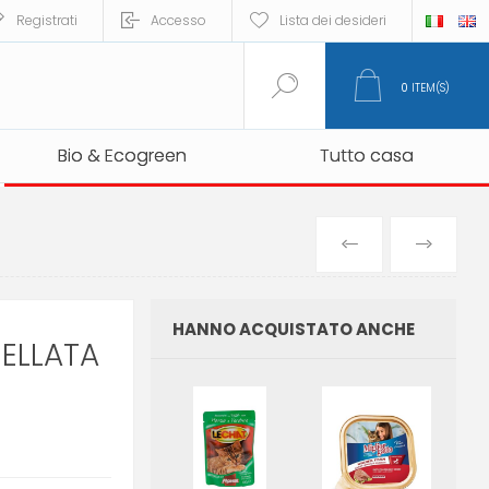
Registrati
Accesso
Lista dei desideri
0
ITEM(S)
Bio & Ecogreen
Bio & Ecogreen
Tutto casa
Tutto casa
PREVIOUS
NEXT
PRODUCT
PRO
HANNO ACQUISTATO ANCHE
ELLATA