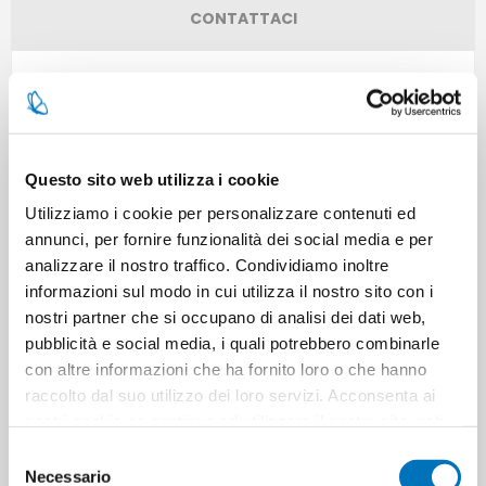
CONTATTACI
Pezzi per cartone
6
Cartoni per pallet
48
Questo sito web utilizza i cookie
Utilizziamo i cookie per personalizzare contenuti ed
Cartoni per strato
12
annunci, per fornire funzionalità dei social media e per
analizzare il nostro traffico. Condividiamo inoltre
Minimo di vendita
6
informazioni sul modo in cui utilizza il nostro sito con i
nostri partner che si occupano di analisi dei dati web,
pubblicità e social media, i quali potrebbero combinarle
con altre informazioni che ha fornito loro o che hanno
raccolto dal suo utilizzo dei loro servizi. Acconsenta ai
ETICHETTA DEL PRODOTTO
8003110491302
nostri cookie se continua ad utilizzare il nostro sito web.
bambini
igiene bimbi
igiene e bagnetto bimbi
Selezione
Necessario
del