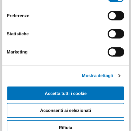
cambio pannolino
babies
nappy change
consenso
baby hygiene
babies‘ hygiene
pannolini bimbi
Preferenze
igiene neonati
neonati
Statistiche
babies’ hygiene and bathing
babies' nappies
newborns
quik pannolini
Marketing
HANNO ACQUISTATO ANCHE
Mostra dettagli
Accetta tutti i cookie
Acconsenti ai selezionati
Rifiuta