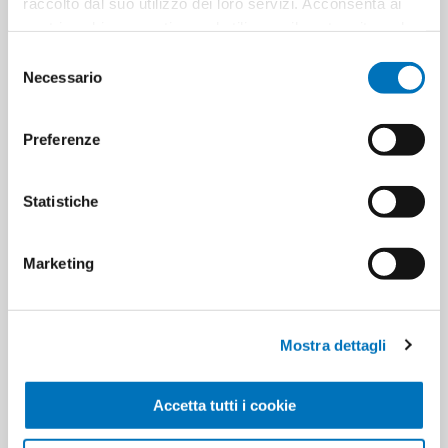
raccolto dal suo utilizzo dei loro servizi. Acconsenta ai
nostri cookie se continua ad utilizzare il nostro sito web.
CARATTERISTICHE
Selezione
Necessario
del
consenso
CONTATTACI
Preferenze
Pezzi per cartone
7
Statistiche
Cartoni per pallet
0
Marketing
Cartoni per strato
0
Mostra dettagli
Minimo di vendita
7
Accetta tutti i cookie