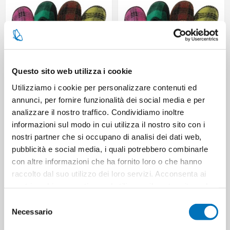
Questo sito web utilizza i cookie
Utilizziamo i cookie per personalizzare contenuti ed
annunci, per fornire funzionalità dei social media e per
Ciabatta Monti invernale
Ciabatta uomo invernale
analizzare il nostro traffico. Condividiamo inoltre
uomo chiusa suola in
chiusa n 46 suola in gomma
gomma n 45
informazioni sul modo in cui utilizza il nostro sito con i
nostri partner che si occupano di analisi dei dati web,
pubblicità e social media, i quali potrebbero combinarle
con altre informazioni che ha fornito loro o che hanno
raccolto dal suo utilizzo dei loro servizi. Acconsenta ai
nostri cookie se continua ad utilizzare il nostro sito web.
Selezione
Necessario
del
consenso