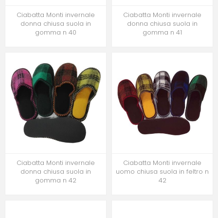
Ciabatta Monti invernale
Ciabatta Monti invernale
donna chiusa suola in
donna chiusa suola in
gomma n 40
gomma n 41
Ciabatta Monti invernale
Ciabatta Monti invernale
donna chiusa suola in
uomo chiusa suola in feltro n
gomma n 42
42