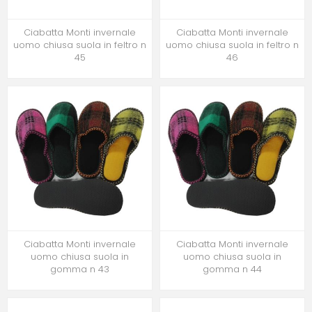
Ciabatta Monti invernale
Ciabatta Monti invernale
uomo chiusa suola in feltro n
uomo chiusa suola in feltro n
45
46
Ciabatta Monti invernale
Ciabatta Monti invernale
uomo chiusa suola in
uomo chiusa suola in
gomma n 43
gomma n 44