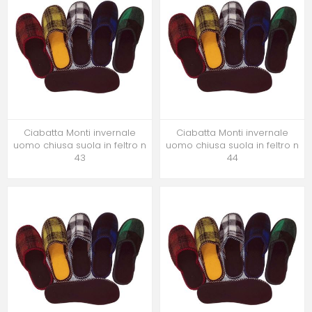
Ciabatta Monti invernale
Ciabatta Monti invernale
uomo chiusa suola in feltro n
uomo chiusa suola in feltro n
43
44