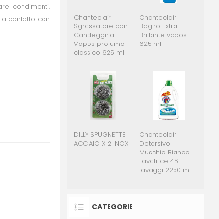
are condimenti.
Chanteclair
Chanteclair
e a contatto con
Sgrassatore con
Bagno Extra
Candeggina
Brillante vapos
Vapos profumo
625 ml
classico 625 ml
DILLY SPUGNETTE
Chanteclair
ACCIAIO X 2 INOX
Detersivo
Muschio Bianco
Lavatrice 46
lavaggi 2250 ml
CATEGORIE