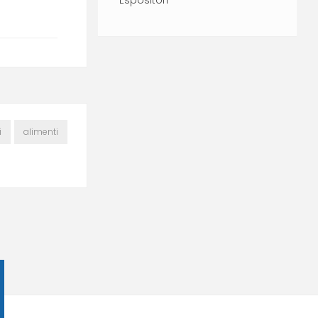
Espositori
i
alimenti