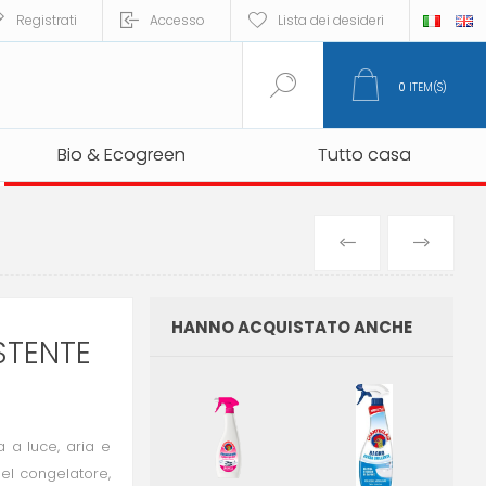
Registrati
Accesso
Lista dei desideri
0
ITEM(S)
Bio & Ecogreen
Bio & Ecogreen
Tutto casa
Tutto casa
PREVIOUS
NEXT
PRODUCT
PRO
HANNO ACQUISTATO ANCHE
STENTE
 a luce, aria e
 nel congelatore,