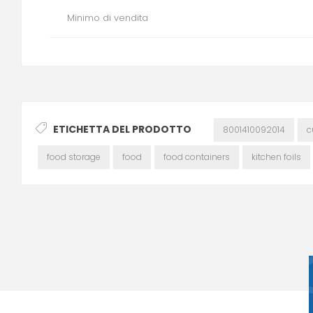
Minimo di vendita
ETICHETTA DEL PRODOTTO
8001410092014
c
food storage
food
food containers
kitchen foils