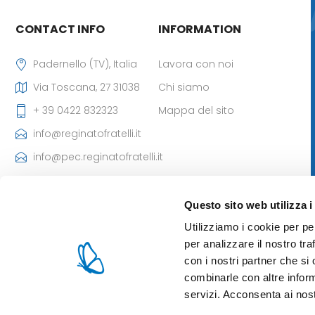
CONTACT INFO
INFORMATION
Padernello (TV), Italia
Lavora con noi
Via Toscana, 27 31038
Chi siamo
+ 39 0422 832323
Mappa del sito
info@reginatofratelli.it
info@pec.reginatofratelli.it
Codice Destinatario
SDI: M5UXCR1
Questo sito web utilizza i
P.Iva: 00190030262
Utilizziamo i cookie per pe
Iscr. CCIAA: 85980 di TV
per analizzare il nostro tra
- Cap. Soc: 101.400,00 €
con i nostri partner che si
combinarle con altre inform
servizi. Acconsenta ai nost