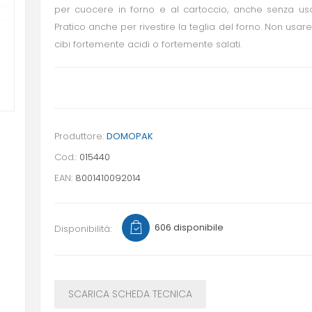
per cuocere in forno e al cartoccio, anche senza us
Pratico anche per rivestire la teglia del forno. Non usar
cibi fortemente acidi o fortemente salati.
Produttore:
DOMOPAK
Cod.:
015440
EAN:
8001410092014
606 disponibile
Disponibilità:
SCARICA SCHEDA TECNICA