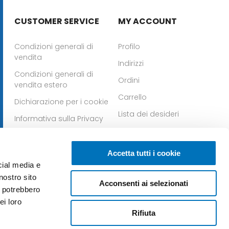
CUSTOMER SERVICE
MY ACCOUNT
Condizioni generali di
Profilo
vendita
Indirizzi
Condizioni generali di
Ordini
vendita estero
Carrello
Dichiarazione per i cookie
Lista dei desideri
Informativa sulla Privacy
Whistleblowing
Scarica la nostra app per
Scarica la nostra app
Accetta tutti i cookie
IOS
per Android
cial media e
nostro sito
Acconsenti ai selezionati
i potrebbero
ei loro
Rifiuta