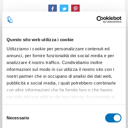
CARATTERISTICHE
Questo sito web utilizza i cookie
Utilizziamo i cookie per personalizzare contenuti ed
CONTATTACI
annunci, per fornire funzionalità dei social media e per
analizzare il nostro traffico. Condividiamo inoltre
informazioni sul modo in cui utilizza il nostro sito con i
Pezzi per cartone
60
nostri partner che si occupano di analisi dei dati web,
pubblicità e social media, i quali potrebbero combinarle
con altre informazioni che ha fornito loro o che hanno
Cartoni per pallet
225
raccolto dal suo utilizzo dei loro servizi. Acconsenta ai
nostri cookie se continua ad utilizzare il nostro sito web.
Cartoni per strato
9
Selezione
Necessario
del
Minimo di vendita
12
consenso