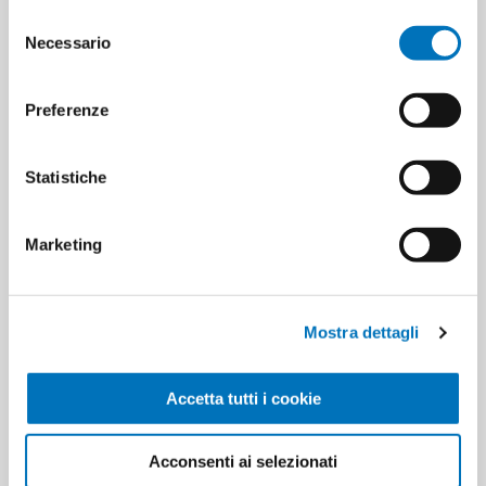
Selezione
Necessario
del
consenso
Preferenze
Statistiche
JOHNSON'S BABY SHAMPOO
MALIZIA BON BONS EAU DE
750 ML
TOILETTE SPRAY ASSORTITI 50
Marketing
ML - 50 PEZZI
Mostra dettagli
Accetta tutti i cookie
Acconsenti ai selezionati