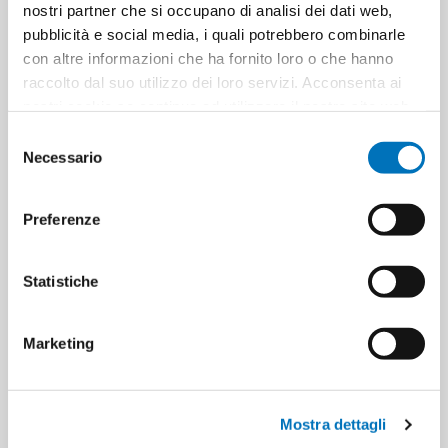
nostri partner che si occupano di analisi dei dati web,
Pezzi per cartone
12
pubblicità e social media, i quali potrebbero combinarle
con altre informazioni che ha fornito loro o che hanno
Cartoni per pallet
108
raccolto dal suo utilizzo dei loro servizi. Acconsenta ai
nostri cookie se continua ad utilizzare il nostro sito web.
Cartoni per strato
18
Selezione
Necessario
del
consenso
Minimo di vendita
12
Preferenze
Statistiche
ETICHETTA DEL PRODOTTO
mayer
Marketing
8011412003505
insecticides
insetticidi
insect repellents
repellenti per insetti
mayer braun
wasp repellents
Mostra dettagli