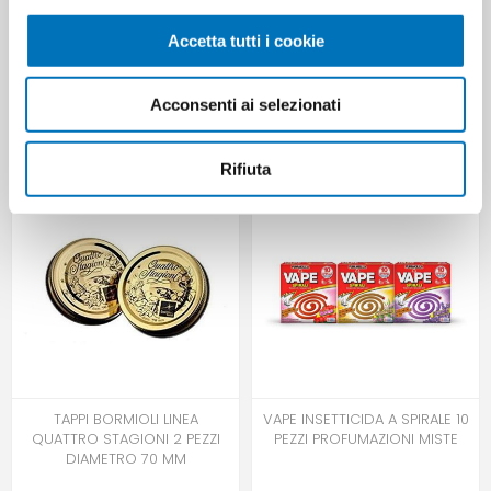
insetticidi per vespe
Accetta tutti i cookie
HANNO ACQUISTATO ANCHE
Acconsenti ai selezionati
Rifiuta
TAPPI BORMIOLI LINEA
VAPE INSETTICIDA A SPIRALE 10
QUATTRO STAGIONI 2 PEZZI
PEZZI PROFUMAZIONI MISTE
DIAMETRO 70 MM