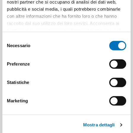
nostri partner che si occupano di analisi dei dati web,
Cartoni per strato
6
pubblicità e social media, i quali potrebbero combinarle
con altre informazioni che ha fornito loro o che hanno
raccolto dal suo utilizzo dei loro servizi. Acconsenta ai
Minimo di vendita
6
nostri cookie se continua ad utilizzare il nostro sito web.
Selezione
Necessario
del
consenso
ETICHETTA DEL PRODOTTO
pampers
Preferenze
pampers baby dry
8001480307797
bambini
igiene bimbi
igiene e bagnetto bimbi
Statistiche
cambio pannolino
babies
nappy change
Marketing
baby hygiene
babies‘ hygiene
pannolini bimbi
igiene neonati
neonati
Mostra dettagli
babies’ hygiene and bathing
babies' nappies