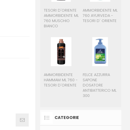
TESORI D'ORIENTE
AMMORBIDENTE ML
AMMORBIDENTE ML
760 AYURVEDA -
760 MUSCHIO
TESORI D' ORIENTE
BIANCO
AMMORBIDENTE
FELCE AZZURRA
HAMMAM ML 760 -
SAPONE
TESORI D'ORIENTE
DOSATORE
ANTIBATTERICO ML
300
CATEGORIE