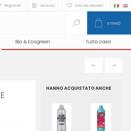
Registrati
Accesso
Lista dei desideri
0
ITEM(S)
Bio & Ecogreen
Bio & Ecogreen
Tutto casa
Tutto casa
PREVIOUS
NEXT
PRODUCT
PRO
HANNO ACQUISTATO ANCHE
E