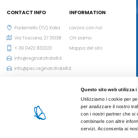
CONTACT INFO
INFORMATION
Padernello (TV), Italia
Lavora con noi
Via Toscana, 27 31038
Chi siamo
+ 39 0422 832323
Mappa del sito
info@reginatofratelli.it
info@pec.reginatofratelli.it
Codice Destinatario
SDI: M5UXCR1
Questo sito web utilizza i
P.Iva: 00190030262
Utilizziamo i cookie per pe
Iscr. CCIAA: 85980 di TV
per analizzare il nostro tra
- Cap. Soc: 101.400,00 €
con i nostri partner che si
combinarle con altre inform
servizi. Acconsenta ai nost