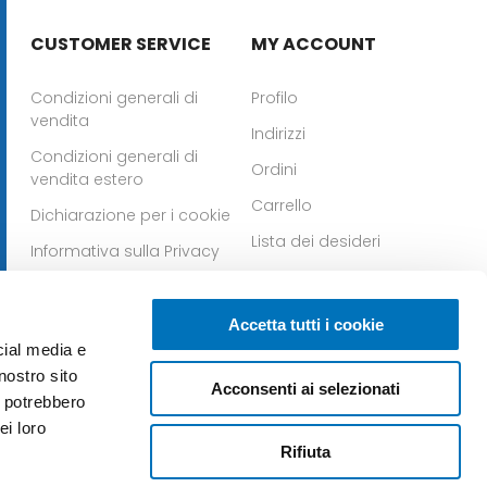
CUSTOMER SERVICE
MY ACCOUNT
Condizioni generali di
Profilo
vendita
Indirizzi
Condizioni generali di
Ordini
vendita estero
Carrello
Dichiarazione per i cookie
Lista dei desideri
Informativa sulla Privacy
Whistleblowing
Scarica la nostra app per
Scarica la nostra app
Accetta tutti i cookie
IOS
per Android
cial media e
nostro sito
Acconsenti ai selezionati
i potrebbero
ei loro
Rifiuta