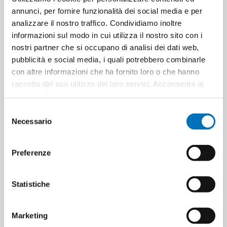
annunci, per fornire funzionalità dei social media e per
Una sorprendente sensazione di un
tocco soffice
,
analizzare il nostro traffico. Condividiamo inoltre
autentico
e
originale
che avvolge te e i tuoi cari in un
informazioni sul modo in cui utilizza il nostro sito con i
momento di comfort, un momento che solo una
carezza
nostri partner che si occupano di analisi dei dati web,
sa offrire.
pubblicità e social media, i quali potrebbero combinarle
con altre informazioni che ha fornito loro o che hanno
raccolto dal suo utilizzo dei loro servizi. Acconsenta ai
nostri cookie se continua ad utilizzare il nostro sito web.
ETICHETTA DEL PRODOTTO
5029053015101
Selezione
Necessario
del
consenso
HANNO ACQUISTATO ANCHE
Preferenze
Statistiche
Marketing