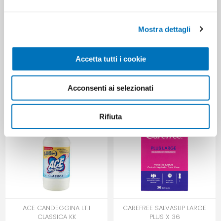
Mostra dettagli
O.B. PROCOMFORT
REGINA DI CUORI X 3 ROTOLI
Accetta tutti i cookie
ASSORBENTI INTERNI SUPER X
ASCIUGATUTTO
16
Acconsenti ai selezionati
Rifiuta
ACE CANDEGGINA LT.1
CAREFREE SALVASLIP LARGE
CLASSICA KK
PLUS X 36