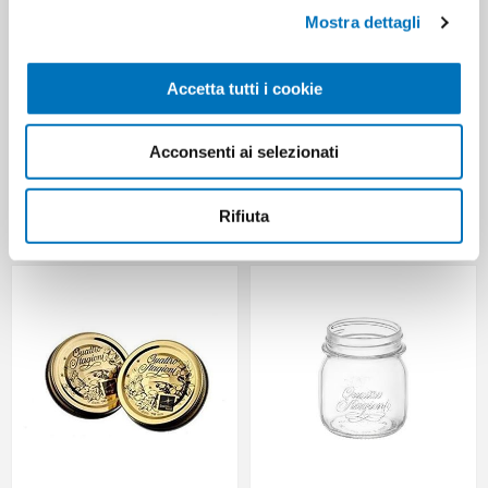
Mostra dettagli
cottura in vasetto
bormioli jars
jam jars
jars for preserves
cooking
conservation
Accetta tutti i cookie
cooking in jars
Acconsenti ai selezionati
HANNO ACQUISTATO ANCHE
Rifiuta