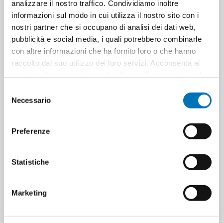
analizzare il nostro traffico. Condividiamo inoltre
informazioni sul modo in cui utilizza il nostro sito con i
nostri partner che si occupano di analisi dei dati web,
Pezzi per cartone
6
pubblicità e social media, i quali potrebbero combinarle
con altre informazioni che ha fornito loro o che hanno
raccolto dal suo utilizzo dei loro servizi. Acconsenta ai
Cartoni per pallet
72
nostri cookie se continua ad utilizzare il nostro sito web.
Selezione
Cartoni per strato
0
Necessario
del
consenso
Minimo di vendita
6
Preferenze
Statistiche
ETICHETTA DEL PRODOTTO
8004360035698
Marketing
vasetti bormioli
vasetti per marmellata
vasetti per conserve
cottura
conservazione