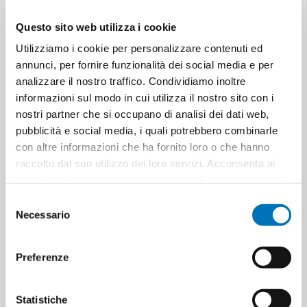
Questo sito web utilizza i cookie
Utilizziamo i cookie per personalizzare contenuti ed
annunci, per fornire funzionalità dei social media e per
analizzare il nostro traffico. Condividiamo inoltre
informazioni sul modo in cui utilizza il nostro sito con i
CHICCO BABY MOMENTS
CHICCO BABY MOMENTS
nostri partner che si occupano di analisi dei dati web,
ORGANIC PROTECTIVE
ORGANIC SHAMPOO WITHOUT
pubblicità e social media, i quali potrebbero combinarle
CHANGING PASTE 100 ML
TEARS 500 ML
con altre informazioni che ha fornito loro o che hanno
raccolto dal suo utilizzo dei loro servizi. Acconsenta ai
nostri cookie se continua ad utilizzare il nostro sito web.
Selezione
Necessario
del
consenso
Preferenze
Statistiche