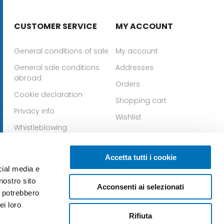
CUSTOMER SERVICE
MY ACCOUNT
General conditions of sale
My account
General sale conditions
Addresses
abroad
Orders
Cookie declaration
Shopping cart
Privacy info
Wishlist
Whistleblowing
Download IOS app
Download Android app
Accetta tutti i cookie
cial media e
nostro sito
Acconsenti ai selezionati
i potrebbero
ei loro
Rifiuta