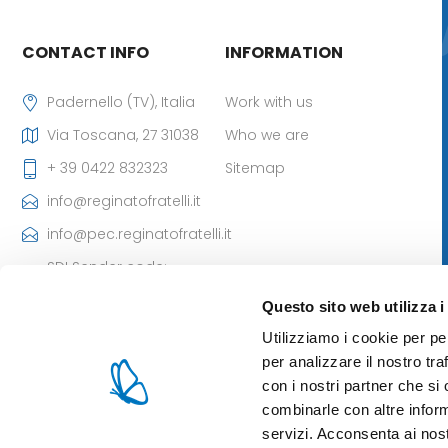
CONTACT INFO
INFORMATION
Padernello (TV), Italia
Work with us
Via Toscana, 27 31038
Who we are
+ 39 0422 832323
Sitemap
info@reginatofratelli.it
info@pec.reginatofratelli.it
SDI Sender code:
M5UXCR1
Questo sito web utilizza i
VAT Number:
Utilizziamo i cookie per pe
00190030262
per analizzare il nostro tra
Iscr. CCIAA: 85980 di TV
con i nostri partner che si
- Cap. Soc: 101.400,00 €
combinarle con altre inform
servizi. Acconsenta ai nost