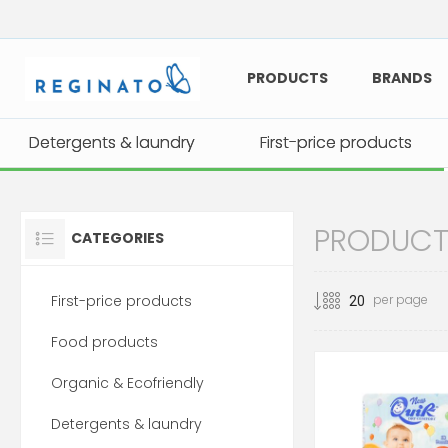
PRODUCTS
BRANDS
Detergents & laundry
Detergents & laundry
First-price products
First-price products
PRODUCTS
CATEGORIES
First-price products
per page
Food products
Organic & Ecofriendly
Detergents & laundry