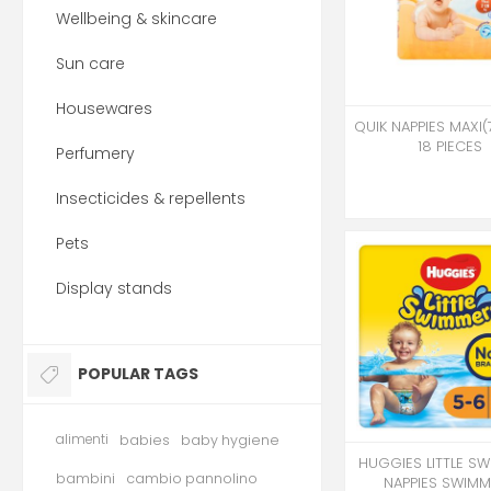
Wellbeing & skincare
Sun care
Housewares
QUIK NAPPIES MAXI(
18 PIECES
Perfumery
Insecticides & repellents
Pets
Display stands
POPULAR TAGS
alimenti
babies
baby hygiene
HUGGIES LITTLE S
bambini
cambio pannolino
NAPPIES SWIM