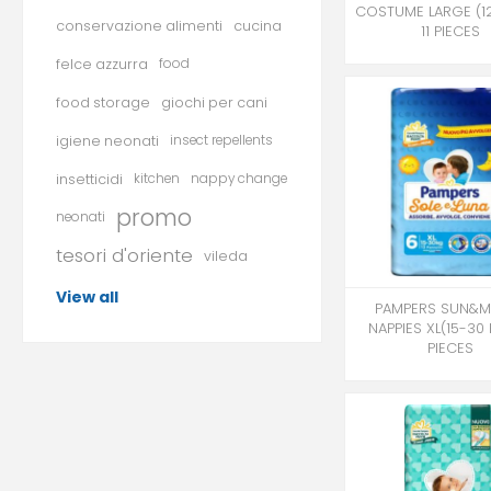
COSTUME LARGE (12
conservazione alimenti
cucina
11 PIECES
felce azzurra
food
food storage
giochi per cani
igiene neonati
insect repellents
insetticidi
kitchen
nappy change
promo
neonati
tesori d'oriente
vileda
View all
PAMPERS SUN&
NAPPIES XL(15-30 
PIECES