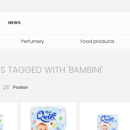
NEWS
Perfumery
Perfumery
Food products
Food products
 TAGGED WITH 'BAMBINI'