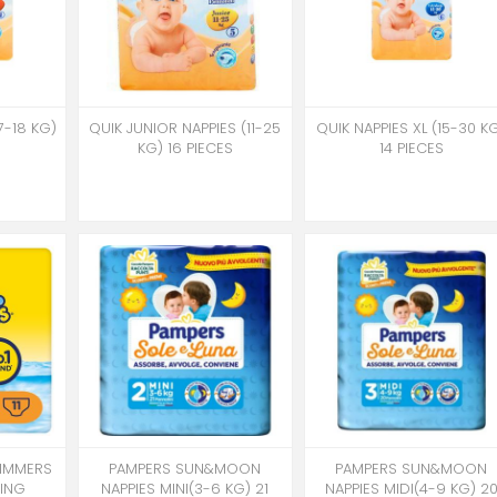
7-18 KG)
QUIK JUNIOR NAPPIES (11-25
QUIK NAPPIES XL (15-30 K
KG) 16 PIECES
14 PIECES
WIMMERS
PAMPERS SUN&MOON
PAMPERS SUN&MOON
MING
NAPPIES MINI(3-6 KG) 21
NAPPIES MIDI(4-9 KG) 2