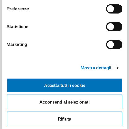
Preferenze
Statistiche
DOLCE GABBANA LIGHT BLU
DOLCE GABBANA THE ONE
UOMO EDT 75 SP
UOMO EDT 50 SPR
Marketing
Mostra dettagli
Accetta tutti i cookie
Acconsenti ai selezionati
DOLCE GABBANA K BY EDP 50
DOLCE GABBANA Q EDP 50ML
SPR
Rifiuta