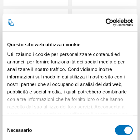
Questo sito web utilizza i cookie
Utilizziamo i cookie per personalizzare contenuti ed
annunci, per fornire funzionalità dei social media e per
analizzare il nostro traffico. Condividiamo inoltre
informazioni sul modo in cui utilizza il nostro sito con i
DOLCE GABBANA LIGHT BLU
DOLCE GABBANA LIGHT BLU
nostri partner che si occupano di analisi dei dati web,
EDT 50 SPR 7830
UOMO EDT 40 SP
pubblicità e social media, i quali potrebbero combinarle
con altre informazioni che ha fornito loro o che hanno
raccolto dal suo utilizzo dei loro servizi. Acconsenta ai
nostri cookie se continua ad utilizzare il nostro sito web.
Selezione
Necessario
del
consenso