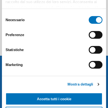
raccolto dal suo utilizzo dei loro servizi. Acconsenta ai
nostri cookie se continua ad utilizzare il nostro sito web.
Selezione
Necessario
del
CATEGORIES
consenso
Preferenze
POPULAR TAGS
Statistiche
NEWSLETTER
Marketing
Mostra dettagli
SUBSCRIBE
Accetta tutti i cookie