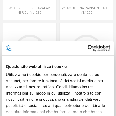
WEXOR ESSENZE LAVAPAV.
@ AMUCHINA PAVIMENTI ALOE
NEROLI ML. 235
ML 1250
Questo sito web utilizza i cookie
Utilizziamo i cookie per personalizzare contenuti ed
annunci, per fornire funzionalità dei social media e per
@ BIOFORM PLUS
* AMUCHINA PAVIMENTI ML
DISINFETTANTE PAVIMENTI 1 LT
1000+500 FRESCH ALPINA
analizzare il nostro traffico. Condividiamo inoltre
PMC
informazioni sul modo in cui utilizza il nostro sito con i
nostri partner che si occupano di analisi dei dati web,
pubblicità e social media, i quali potrebbero combinarle
con altre informazioni che ha fornito loro o che hanno
2
3
4
5
6