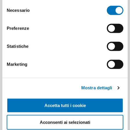
Selezione
Necessario
del
consenso
Preferenze
SENSITIVE CARTA FRITTI 110
SENSITIVE CARTA FRITTI X 2
STRAPPI
ROT.150 STRAPPI
Statistiche
Marketing
Mostra dettagli
Accetta tutti i cookie
TOFFLY BOBINA 50 MT.200
TOFFLY BOBINA MT.100 - 400
STRAPPI 301A050
STRAPPI 301A090
Acconsenti ai selezionati