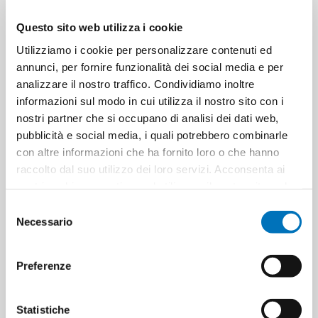
Questo sito web utilizza i cookie
Utilizziamo i cookie per personalizzare contenuti ed
annunci, per fornire funzionalità dei social media e per
PIZ BUIN LINEA TAN&PROTECT
PIZ BUIN ALLERGY LINE SUN MILK
SUN MILK TUBE INTENSIFIER SPF
SPF 50+ 400 ML
analizzare il nostro traffico. Condividiamo inoltre
30 150 ML
informazioni sul modo in cui utilizza il nostro sito con i
nostri partner che si occupano di analisi dei dati web,
pubblicità e social media, i quali potrebbero combinarle
con altre informazioni che ha fornito loro o che hanno
raccolto dal suo utilizzo dei loro servizi. Acconsenta ai
nostri cookie se continua ad utilizzare il nostro sito web.
Selezione
Necessario
del
consenso
Preferenze
PIZ BUIN MOISTURISING LINE
PREP DERMOPROTECTIVE SUN
SUN MILK SPF 50+ 200 ML
MILK SPF 20 200 ML
Statistiche