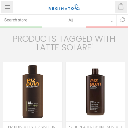
PRODUCTS TAGGED WITH
'LATTE SOLARE'
PIZ BUIN MOISTURISING LINE
PIZ BUIN ALLERGY LINE SUN MILK