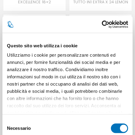
EXCELLENCE 18+2
TUTTO IN1 EXTRA X 24 LEMON
Questo sito web utilizza i cookie
Utilizziamo i cookie per personalizzare contenuti ed
annunci, per fornire funzionalità dei social media e per
analizzare il nostro traffico. Condividiamo inoltre
informazioni sul modo in cui utilizza il nostro sito con i
PRIL LAVASTOV 5IN1 PREMIUM
PRIL CURA LAVASTOVIGLIE A
nostri partner che si occupano di analisi dei dati web,
16 PASTIGLIE
CICLO PIENO X 3 PZ
pubblicità e social media, i quali potrebbero combinarle
con altre informazioni che ha fornito loro o che hanno
raccolto dal suo utilizzo dei loro servizi. Acconsenta ai
nostri cookie se continua ad utilizzare il nostro sito web.
Selezione
Necessario
del