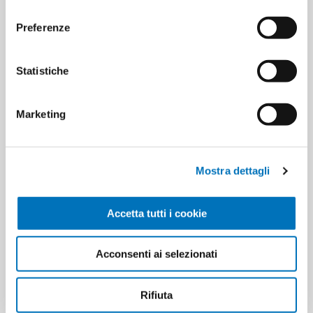
consenso
Preferenze
Statistiche
PRIL LAVASTOV BRILLANTANTE
PRIL DEOD PERLS LAVASTOV 65
5IN1 ML 500 LIMONE
LAV LIMONE
Marketing
Mostra dettagli
Accetta tutti i cookie
Acconsenti ai selezionati
PRIL LAVASTOV BRILLANTANTE
PRIL PAST LAVASTOV TUTTO IN 1
BLU 5IN1 ML 500 NEW
EXTRA X 76 LIMONE LIME
Rifiuta