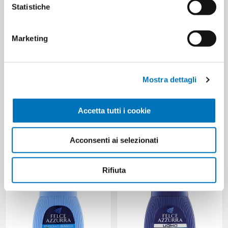
250 UOMO POWER SPORT
ML.250 ARGAN SUBLIME
Statistiche
Marketing
Mostra dettagli
Accetta tutti i cookie
FELCE AZZURRA DOCCIA
FELCE AZZURRA MYNTH & LIME
Acconsenti ai selezionati
ML.250 KARITE'
SHOWER GEL 250 ML
Rifiuta