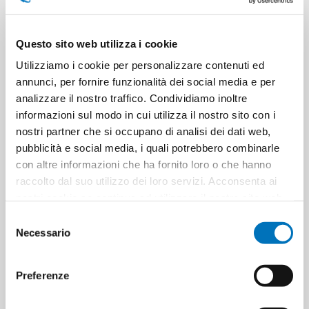
Questo sito web utilizza i cookie
Utilizziamo i cookie per personalizzare contenuti ed
annunci, per fornire funzionalità dei social media e per
analizzare il nostro traffico. Condividiamo inoltre
FELCE AZZURRA DOCCIA ML
FELCE AZZURRA DOCCIA ML
250 MICELLARE
250 ORO E SPEZIE
informazioni sul modo in cui utilizza il nostro sito con i
nostri partner che si occupano di analisi dei dati web,
pubblicità e social media, i quali potrebbero combinarle
con altre informazioni che ha fornito loro o che hanno
raccolto dal suo utilizzo dei loro servizi. Acconsenta ai
nostri cookie se continua ad utilizzare il nostro sito web.
Selezione
Necessario
del
consenso
Preferenze
FELCE AZZURRA DOCCIA ML
FELCE AZZURRA DOCCIA