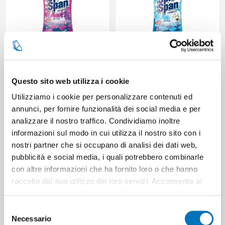
SPIC & SPAN BLACK ORCHID
SPIC & SPAN TALCUM FLOOR
FLOOR CLEANER 1 L
CLEANER 1 L
Questo sito web utilizza i cookie
Utilizziamo i cookie per personalizzare contenuti ed
annunci, per fornire funzionalità dei social media e per
analizzare il nostro traffico. Condividiamo inoltre
informazioni sul modo in cui utilizza il nostro sito con i
nostri partner che si occupano di analisi dei dati web,
pubblicità e social media, i quali potrebbero combinarle
con altre informazioni che ha fornito loro o che hanno
raccolto dal suo utilizzo dei loro servizi. Acconsenta ai
nostri cookie se continua ad utilizzare il nostro sito web.
Selezione
SPIC & SPAN WASHING UP
SPIC & SPAN WASHING UP
Necessario
LIME/ ORANGE FLOWERS 1 L
LEMON/ MYNTH 1 L
del