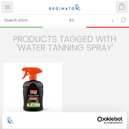
PRODUCTS TAGGED WITH
'WATER TANNING SPRAY'
DELICE SUPER TANNING SUN