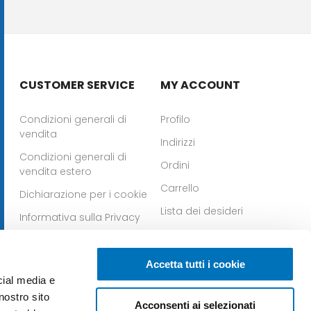
CUSTOMER SERVICE
MY ACCOUNT
Condizioni generali di
Profilo
vendita
Indirizzi
Condizioni generali di
Ordini
vendita estero
Carrello
Dichiarazione per i cookie
Lista dei desideri
Informativa sulla Privacy
Whistleblowing
Scarica la nostra app per
Scarica la nostra app
Accetta tutti i cookie
IOS
per Android
cial media e
nostro sito
Acconsenti ai selezionati