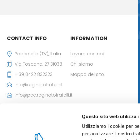
CONTACT INFO
INFORMATION
Padernello (TV), Italia
Lavora con noi
Via Toscana, 27 31038
Chi siamo
+ 39 0422 832323
Mappa del sito
info@reginatofratelli.it
info@pec.reginatofratelli.it
Codice Destinatario
SDI: M5UXCR1
Questo sito web utilizza i
P.Iva: 00190030262
Utilizziamo i cookie per pe
Iscr. CCIAA: 85980 di TV
per analizzare il nostro tra
- Cap. Soc: 101.400,00 €