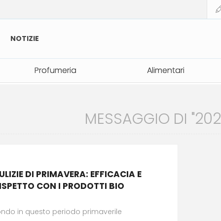
NOTIZIE
Profumeria
Profumeria
Alimentari
Alimentari
MESSAGGIO DI "2026
ULIZIE DI PRIMAVERA: EFFICACIA E
ISPETTO CON I PRODOTTI BIO
fondo in questo periodo primaverile