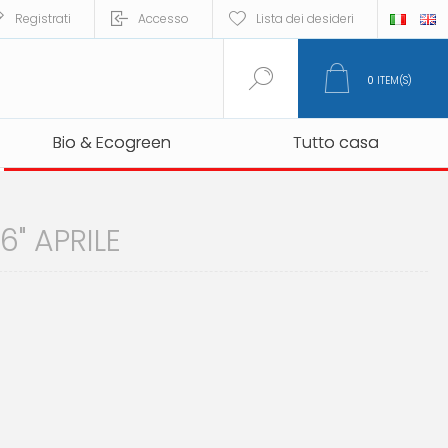
Registrati
Accesso
Lista dei desideri
0
ITEM(S)
Bio & Ecogreen
Bio & Ecogreen
Tutto casa
Tutto casa
" APRILE