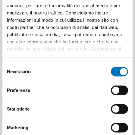
annunci, per fornire funzionalità dei social media e per
Cartoni per strato
26
analizzare il nostro traffico. Condividiamo inoltre
informazioni sul modo in cui utilizza il nostro sito con i
nostri partner che si occupano di analisi dei dati web,
Minimo di vendita
6
pubblicità e social media, i quali potrebbero combinarle
con altre informazioni che ha fornito loro o che hanno
raccolto dal suo utilizzo dei loro servizi. Acconsenta ai
nostri cookie se continua ad utilizzare il nostro sito web.
ETICHETTA DEL PRODOTTO
8002140651144
Selezione
Necessario
del
consenso
HANNO ACQUISTATO ANCHE
Preferenze
Statistiche
Marketing