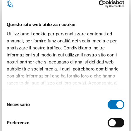
CONTATTACI
Questo sito web utilizza i cookie
Pezzi per cartone
6
Utilizziamo i cookie per personalizzare contenuti ed
annunci, per fornire funzionalità dei social media e per
analizzare il nostro traffico. Condividiamo inoltre
Cartoni per pallet
0
informazioni sul modo in cui utilizza il nostro sito con i
nostri partner che si occupano di analisi dei dati web,
Cartoni per strato
21
pubblicità e social media, i quali potrebbero combinarle
con altre informazioni che ha fornito loro o che hanno
Minimo di vendita
6
raccolto dal suo utilizzo dei loro servizi. Acconsenta ai
nostri cookie se continua ad utilizzare il nostro sito web.
Selezione
Necessario
del
consenso
ETICHETTA DEL PRODOTTO
8003510024636
Preferenze
8003510037131