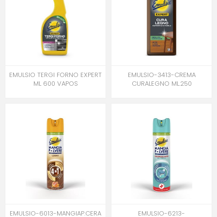
EMULSIO TERGI FORNO EXPERT
EMULSIO-3413-CREMA
ML 600 VAPOS
CURALEGNO ML.250
EMULSIO-6013-MANGIAP.CERA
EMULSIO-6213-