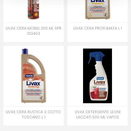
LIVAX CERA MOBILI 300 ML SPR
LIVAX CERA PROFUMATA L 1
102403
LIVAX CERA RUSTICA 2 COTTO
LIVAX DETERGENTE LEGNI
TOSCANO L 1
LACCATI 500 ML VAPOS