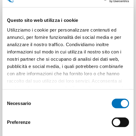
Questo sito web utilizza i cookie
Utilizziamo i cookie per personalizzare contenuti ed
annunci, per fornire funzionalità dei social media e per
LIVAX BALSAMO RIGENERANTE
LIVAX CERA 20 CARATI
analizzare il nostro traffico. Condividiamo inoltre
LEGNI NATURALI 250 ML
AUTOLUCIDANTE L 1
informazioni sul modo in cui utilizza il nostro sito con i
nostri partner che si occupano di analisi dei dati web,
pubblicità e social media, i quali potrebbero combinarle
con altre informazioni che ha fornito loro o che hanno
raccolto dal suo utilizzo dei loro servizi. Acconsenta ai
nostri cookie se continua ad utilizzare il nostro sito web.
Selezione
Necessario
del
consenso
Preferenze
LIVAX CERA 52 MARMO
LIVAX CERA 81
GRANITO LT.1 LUCIDAB
PAVIM.LINOLEUM-GOMMA LT.1