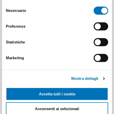
Selezione
Necessario
del
consenso
Preferenze
ETICHETTA DEL PRODOTTO
8001410088451
cucina
alluminio
conservazione alimenti
Statistiche
contenitori alimentari
alimenti
food storage
Marketing
food
food containers
kitchen foils
HANNO ACQUISTATO ANCHE
Mostra dettagli
Accetta tutti i cookie
Acconsenti ai selezionati