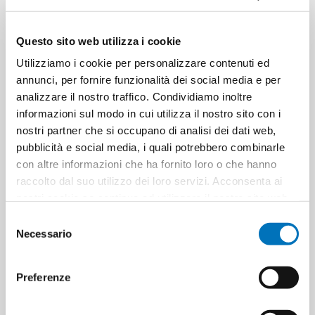
Questo sito web utilizza i cookie
Utilizziamo i cookie per personalizzare contenuti ed
GIOCO IN CORDA DI COTONE
PALLINE DA BASKET
annunci, per fornire funzionalità dei social media e per
CON PALLINA 7.5X32 CM
FLUORESCENTI IN
GOMMAPIUMA
analizzare il nostro traffico. Condividiamo inoltre
informazioni sul modo in cui utilizza il nostro sito con i
nostri partner che si occupano di analisi dei dati web,
pubblicità e social media, i quali potrebbero combinarle
con altre informazioni che ha fornito loro o che hanno
raccolto dal suo utilizzo dei loro servizi. Acconsenta ai
nostri cookie se continua ad utilizzare il nostro sito web.
Selezione
Necessario
del
consenso
Preferenze
PALLA IN CORDA DI COTONE
GIOCO ANIMALI CAVALLUCCIO
CON IMPUGNATURA 18X6.3 CM
MARINO IN VINILE