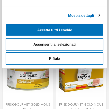
Mostra dettagli
Accetta tutti i cookie
FRISK.GOURMET GOLD DADINI
SCOPA C.LA 2000 PLASTICA
85 G. X 12 OFFER.
S.M.ART.30
Acconsenti ai selezionati
Rifiuta
FRISK.GOURMET GOLD MOUS
FRISK.GOURMET GOLD MOUS
POLLO
85 G. X 12 OFFER.