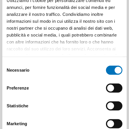
Utilizziamo i cookie per personalizzare contenuti ed
annunci, per fornire funzionalità dei social media e per
Minimo di vendita
3
analizzare il nostro traffico. Condividiamo inoltre
informazioni sul modo in cui utilizza il nostro sito con i
nostri partner che si occupano di analisi dei dati web,
pubblicità e social media, i quali potrebbero combinarle
con altre informazioni che ha fornito loro o che hanno
ETICHETTA DEL PRODOTTO
raccolto dal suo utilizzo dei loro servizi. Acconsenta ai
palline basket gommapiuma
8719138043323
nostri cookie se continua ad utilizzare il nostro sito web.
giochi per cani
Selezione
Necessario
del
consenso
HANNO ACQUISTATO ANCHE
Preferenze
Statistiche
Marketing