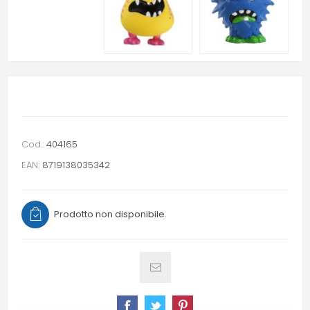
Cod.:
404165
EAN:
8719138035342
Prodotto non disponibile.