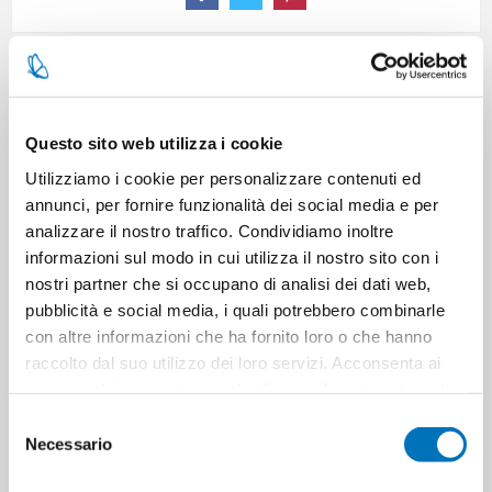
CARATTERISTICHE
Questo sito web utilizza i cookie
CONTATTACI
Utilizziamo i cookie per personalizzare contenuti ed
annunci, per fornire funzionalità dei social media e per
analizzare il nostro traffico. Condividiamo inoltre
Pezzi per cartone
1
informazioni sul modo in cui utilizza il nostro sito con i
nostri partner che si occupano di analisi dei dati web,
Cartoni per pallet
0
pubblicità e social media, i quali potrebbero combinarle
con altre informazioni che ha fornito loro o che hanno
raccolto dal suo utilizzo dei loro servizi. Acconsenta ai
Cartoni per strato
0
nostri cookie se continua ad utilizzare il nostro sito web.
Selezione
Minimo di vendita
1
Necessario
del
consenso