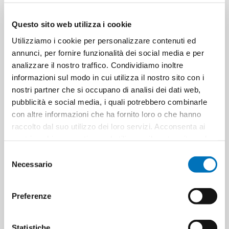
Questo sito web utilizza i cookie
Utilizziamo i cookie per personalizzare contenuti ed
annunci, per fornire funzionalità dei social media e per
SAPONELLO LIQUID SOAP
SAPONELLO LIQUID SOAP
analizzare il nostro traffico. Condividiamo inoltre
COTTON SUGAR DISPENSER
APRICOT DISPENSER 300 ML
informazioni sul modo in cui utilizza il nostro sito con i
300 ML
nostri partner che si occupano di analisi dei dati web,
pubblicità e social media, i quali potrebbero combinarle
con altre informazioni che ha fornito loro o che hanno
raccolto dal suo utilizzo dei loro servizi. Acconsenta ai
nostri cookie se continua ad utilizzare il nostro sito web.
Selezione
Necessario
del
consenso
Preferenze
JOHNSON'S BABY SHAMPOO
JOHNSON'S BABY SHAMPOO
ML 500
ML 300
Statistiche