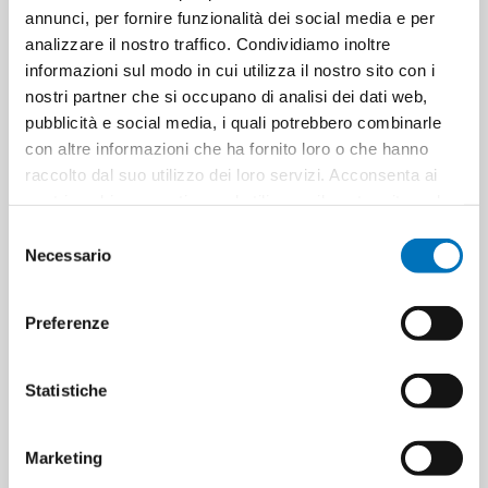
Cartons for layer
32
annunci, per fornire funzionalità dei social media e per
analizzare il nostro traffico. Condividiamo inoltre
Minimum sale
6
informazioni sul modo in cui utilizza il nostro sito con i
nostri partner che si occupano di analisi dei dati web,
pubblicità e social media, i quali potrebbero combinarle
con altre informazioni che ha fornito loro o che hanno
raccolto dal suo utilizzo dei loro servizi. Acconsenta ai
PRODUCT TAGS
fissan
nostri cookie se continua ad utilizzare il nostro sito web.
pasta alta protezione
8720181172625
bambini
Selezione
Necessario
del
cambio pannolino
babies
nappy change
consenso
baby hygiene
children
pannolini bimbi
Preferenze
igiene neonati
neonati
baby nappies
Statistiche
cura del bambino
cura del neonato
prodotti bimbi
baby care
baby products
Marketing
pasta protettiva