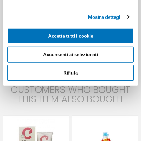
pasta protettiva per bambini e neonati
Mostra dettagli
protective paste
Accetta tutti i cookie
protective paste for babies and children
pasta protettiva per neonati
Acconsenti ai selezionati
protective paste for babies
8004020931766
Rifiuta
CUSTOMERS WHO BOUGHT
THIS ITEM ALSO BOUGHT