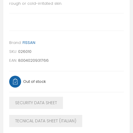
rough or cold-irritated skin.
Brand:
FISSAN
SKU:
026010
EAN:
8004020931766
Out of stock
SECURITY DATA SHEET
TECNICAL DATA SHEET (ITALIAN)