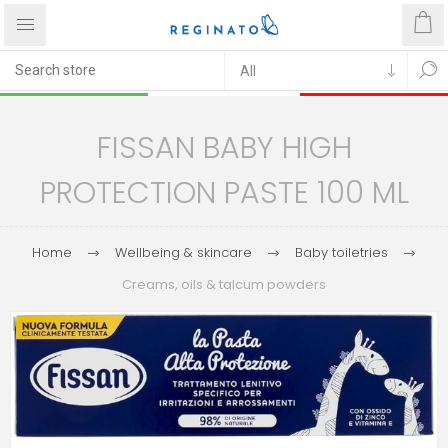
FISSAN BABY HIGH
PROTECTION PASTE 100 ML
Home
Wellbeing & skincare
Baby toiletries
Creams, oils & talcum powders