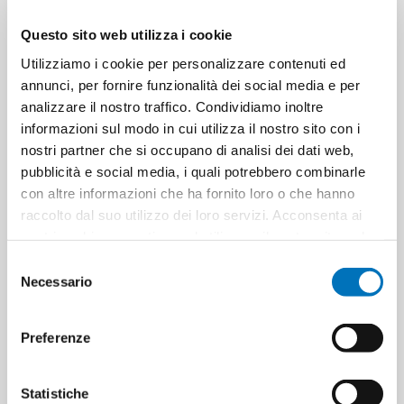
Questo sito web utilizza i cookie
Utilizziamo i cookie per personalizzare contenuti ed
annunci, per fornire funzionalità dei social media e per
SAPONELLO LIQUID SOAP
SAPONELLO LIQUID SOAP
STRAWBERRY DISPENSER 300
COTTON SUGAR DISPENSER
analizzare il nostro traffico. Condividiamo inoltre
ML
300 ML
informazioni sul modo in cui utilizza il nostro sito con i
nostri partner che si occupano di analisi dei dati web,
pubblicità e social media, i quali potrebbero combinarle
con altre informazioni che ha fornito loro o che hanno
raccolto dal suo utilizzo dei loro servizi. Acconsenta ai
nostri cookie se continua ad utilizzare il nostro sito web.
Selezione
Necessario
del
consenso
Preferenze
SAPONELLO LIQUID SOAP
JOHNSON'S BABY SHAMPOO
APRICOT DISPENSER 300 ML
ML 500
Statistiche